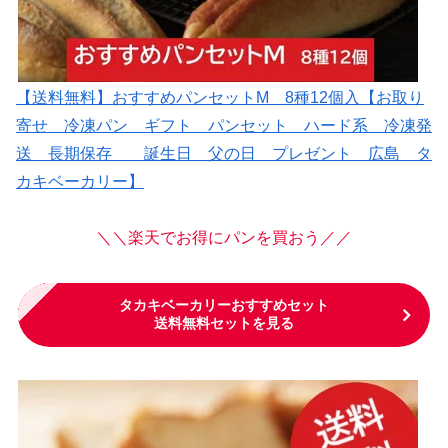
【送料無料】おすすめパンセットM 8種12個入【お取り
寄せ 冷凍パン ギフト パンセット ハード系 冷凍発
送 長期保存 誕生日 父の日 プレゼント 広島 タ
カキベーカリー】
＼＼楽天でお得にパンを買おう／／
タカキベーカリーおすすめセット
送料無料セットを見る