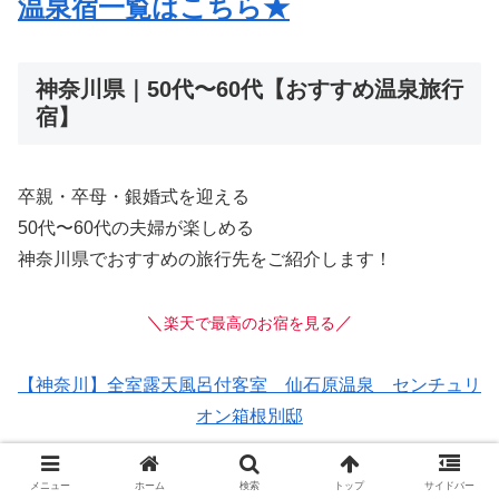
温泉宿一覧はこちら★
神奈川県｜50代〜60代【おすすめ温泉旅行
宿】
卒親・卒母・銀婚式を迎える
50代〜60代の夫婦が楽しめる
神奈川県でおすすめの旅行先をご紹介します！
＼
／
楽天で最高のお宿を見る
【神奈川】全室露天風呂付客室 仙石原温泉 センチュリ
オン箱根別邸
メニュー
ホーム
検索
トップ
サイドバー