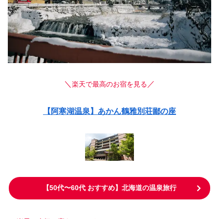
＼
／
楽天で最高のお宿を見る
【阿寒湖温泉】あかん鶴雅別荘鄙の座
【50代〜60代 おすすめ】北海道の温泉旅行