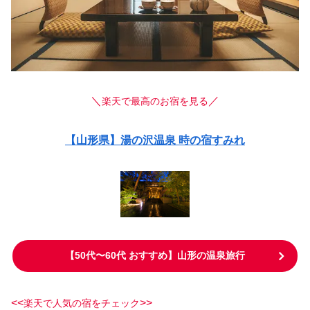
＼
／
楽天で最高のお宿を見る
【山形県】湯の沢温泉 時の宿すみれ
【50代〜60代 おすすめ】山形の温泉旅行
<<
>>
楽天で人気の宿をチェック