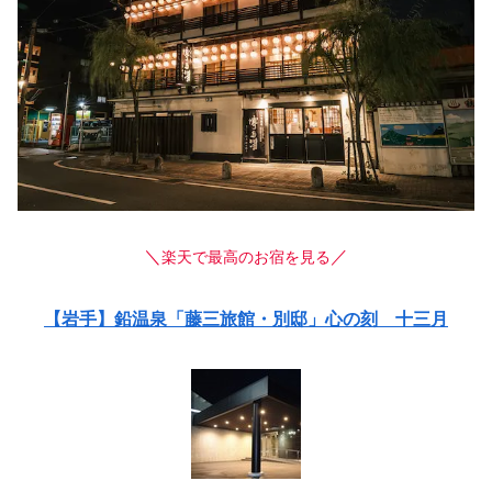
＼
／
楽天で最高のお宿を見る
【岩手】鉛温泉「藤三旅館・別邸」心の刻 十三月