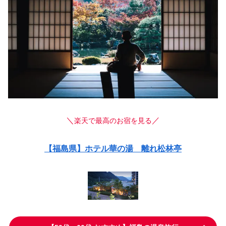
＼
／
楽天で最高のお宿を見る
【福島県】ホテル華の湯 離れ松林亭