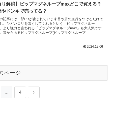
コリ解消】ピップマグネループmaxどこで買える？
局やドンキで売ってる？
の記事には一部PRが含まれています首や肩の血行をつけるだけで
し、ひどいコリをほぐしてくれるという「ピップマグネルー
。より強力と言われる「ピップマグネループmax」も大人気です
。昔からあるピップマグネループ(ピップマグネループ...
2024.12.06
のページ
次
…
4
へ