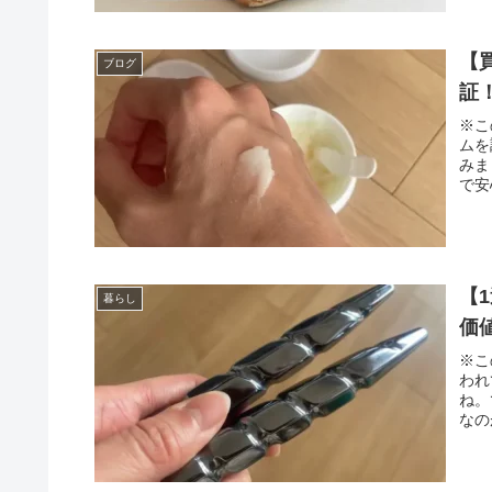
【
ブログ
証
※こ
ムを
みま
で安
【
暮らし
価
※こ
われ
ね。
なの