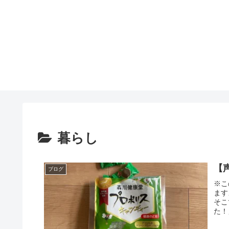
暮らし
【
ブログ
※こ
ます
そこ
た！