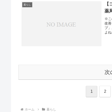
【
暮らし
薬
※こ
改善
プ」
よね
次
1
2
ホーム
暮らし