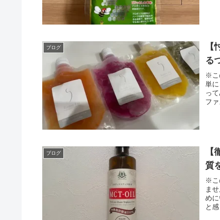
【
ブログ
る
※こ
単に
って
ファ
【
ブログ
質
※こ
ませ
めに
と感