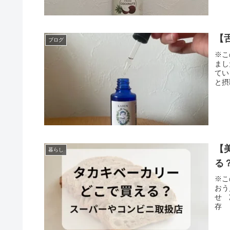
【
ブログ
※こ
まし
てい
と摂
【
暮らし
る
※こ
おう
せ 
存 