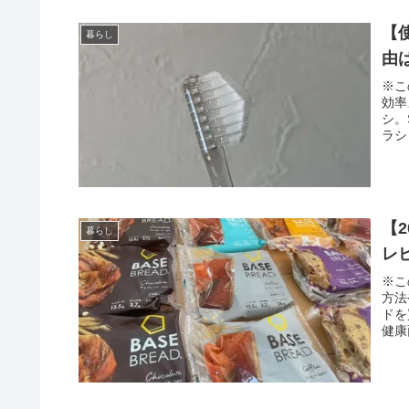
【
暮らし
由
※こ
効率
シ。
ラシ
【
暮らし
レ
※こ
方法
ドを
健康