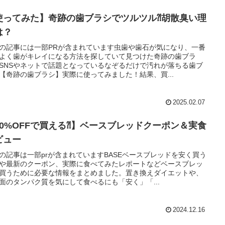
使ってみた】奇跡の歯ブラシでツルツル⁈胡散臭い理
は？
の記事には一部PRが含まれています虫歯や歯石が気になり、一番
よく歯がキレイになる方法を探していて見つけた奇跡の歯ブラ
SNSやネットで話題となっているなぞるだけで汚れが落ちる歯ブ
【奇跡の歯ブラシ】実際に使ってみました！結果、買...
2025.02.07
20%OFFで買える⁈】ベースブレッドクーポン＆実食
ビュー
の記事は一部prが含まれていますBASEベースブレッドを安く買う
や最新のクーポン、実際に食べてみたレポートなどベースブレッ
買うために必要な情報をまとめました。置き換えダイエットや、
面のタンパク質を気にして食べるにも「安く」「...
2024.12.16